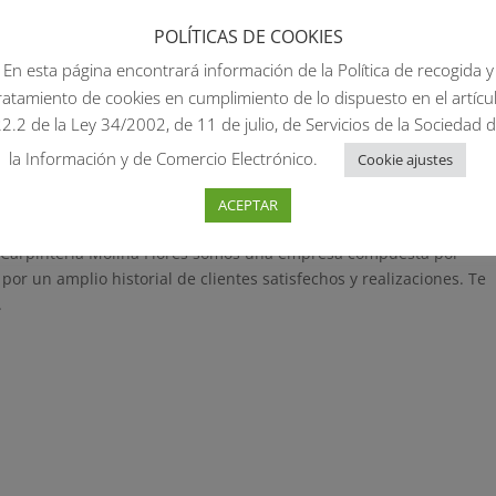
tería Molina Flores realizamos cualquier tipo de proyecto en
POLÍTICAS DE COOKIES
 con muchos años de experiencia en el sector de la carpintería de
En esta página encontrará información de la Política de recogida y
todo...
ratamiento de cookies en cumplimiento de lo dispuesto en el artícu
2.2 de la Ley 34/2002, de 11 de julio, de Servicios de la Sociedad 
ntería en La Zarza
la Información y de Comercio Electrónico.
Cookie ajustes
o
,
Carpintería de madera
,
Forja
,
PVC
ACEPTAR
En Carpintería Molina Flores somos una empresa compuesta por
or un amplio historial de clientes satisfechos y realizaciones. Te
.