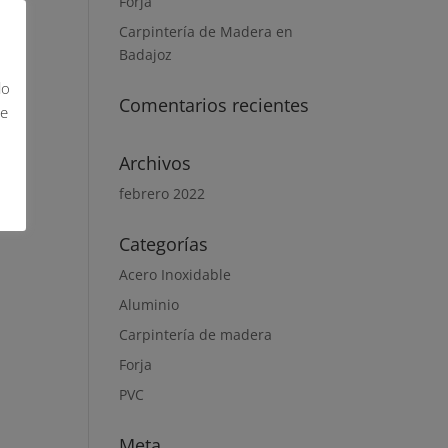
Forja
Carpintería de Madera en
Badajoz
lo
Comentarios recientes
de
Archivos
febrero 2022
Categorías
Acero Inoxidable
Aluminio
Carpintería de madera
Forja
PVC
Meta